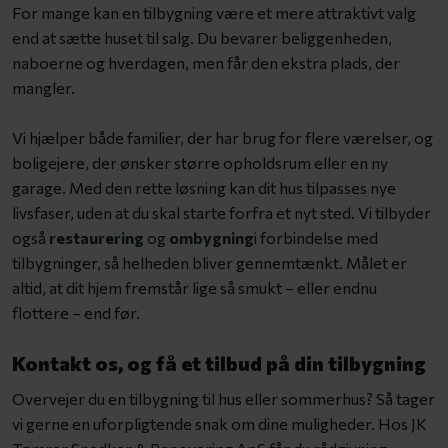
For mange kan en tilbygning være et mere attraktivt valg
end at sætte huset til salg. Du bevarer beliggenheden,
naboerne og hverdagen, men får den ekstra plads, der
mangler.
Vi hjælper både familier, der har brug for flere værelser, og
boligejere, der ønsker større opholdsrum eller en ny
garage. Med den rette løsning kan dit hus tilpasses nye
livsfaser, uden at du skal starte forfra et nyt sted. Vi tilbyder
også
restaurering
og
ombygning
i forbindelse med
tilbygninger, så helheden bliver gennemtænkt. Målet er
altid, at dit hjem fremstår lige så smukt – eller endnu
flottere – end før.
Kontakt os, og få et tilbud på din tilbygning
Overvejer du en tilbygning til hus eller sommerhus? Så tager
vi gerne en uforpligtende snak om dine muligheder. Hos JK