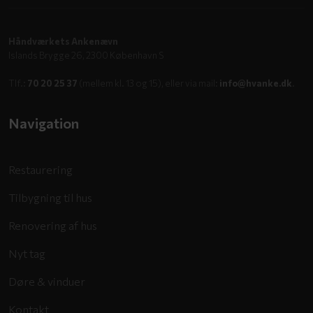
Håndværkets Ankenævn
Islands Brygge 26, 2300 København S
Tlf.:
70 20 25 37
(mellem kl. 13 og 15), eller via mail:
info@hvanke.dk
.
Navigation​
Restaurering
Tilbygning til hus
Renovering af hus
Nyt tag
Døre & vinduer
Kontakt