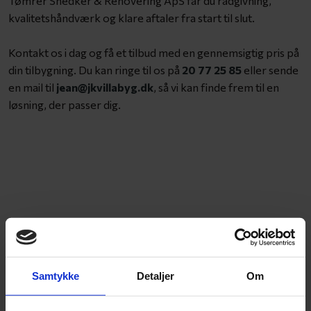
Tømrer Snedker & Renovering ApS får du rådgivning,
kvalitetshåndværk og klare aftaler fra start til slut.
Kontakt os i dag og få et tilbud med en gennemsigtig pris på
din tilbygning. Du kan ringe til os på
20 77 25 85
eller sende
en mail til
jean@jkvillabyg.dk
, så vi kan finde frem til en
løsning, der passer dig.
Ekspertise i restaurering
Vores medarbejdere har mange års tømrererfaring og stor ekspertise
i restaurering af boliger.
Samtykke
Detaljer
Om