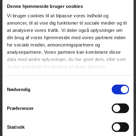
Denne hjemmeside bruger cookies
Familieejet virksomhed
Vi bruger cookies til at tilpasse vores indhold og
Vi har udviklet os til en moderne tømrervirksomhed, hvor kunder og
annoncer, til at vise dig funktioner til sociale medier og til
medarbejdere er i fokus.
at analysere vores trafik. Vi deler også oplysninger om
din brug af vores hjemmeside med vores partnere inden
for sociale medier, annonceringspartnere og
analysepartnere. Vores partnere kan kombinere disse
data med andre oplysninger, du har givet dem, eller som
Kvalitet i byggeriet siden 1973
de har indsamlet fra din brug af deres tjenester.
Høj kvalitet og god service har været en selvfølge siden
virksomhedens begyndelse.
Samtykkevalg
Nødvendig
Præferencer
Statistik