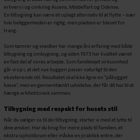
erhverv i og omkring Assens, Middelfart og Odense.
En tilbygning kan være et oplagt alternativ til at flytte – især
hvis beliggenheden er rigtig, men pladsen er blevet for
trang.
Som tømrer og snedker har mange års erfaring med både
tilbygning og ombygning, og siden 1973 har kvalitet været
en fast del af vores arbejde. Som familieejet virksomhed
går vi op i, at det nye byggeri passer naturligt til den
eksisterende stil. Resultatet skal ikke ligne en “påbygget
kasse”, men en gennemtænkt udvidelse, der får dit hus til at
hænge arkitektonisk sammen.
Tilbygning med respekt for husets stil
Når du vælger os til din tilbygning, starter vi med at lytte til
dine ønsker. Har du brug for mere plads til familien, et
ekstra opholdsrum eller måske en praktisk entre, der