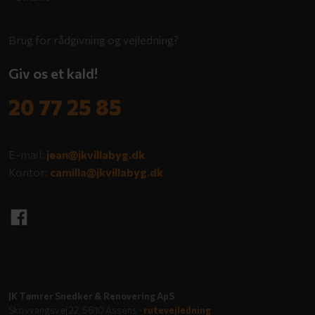
Brug for rådgivning og vejledning?
Giv os et kald!
20 7​7 2​5 85
E-mail:
jean@jkvillabyg.dk
Kontor:
camilla@jkvillabyg.dk
​
JK Tømrer Snedker & Renovering ApS
Skovvangsvej 22, 5610 Assens -
rutevejledning