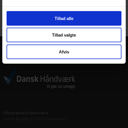
Kvalitet i byggeriet siden 1973
Tillad alle
Høj kvalitet og god service har været en selvfølge siden
virksomhedens begyndelse.
Tillad valgte
Afvis
Vi er medlem af
Håndværkets Ankenævn
Islands Brygge 26, 2300 København S