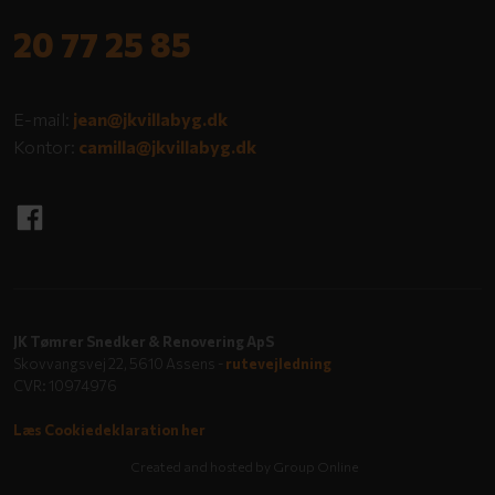
20 7​7 2​5 85
E-mail:
jean@jkvillabyg.dk
Kontor:
camilla@jkvillabyg.dk
​
JK Tømrer Snedker & Renovering ApS
Skovvangsvej 22, 5610 Assens -
rutevejledning
CVR: 10974976
Læs Cookiedeklaration her
Created and hosted by Group Online