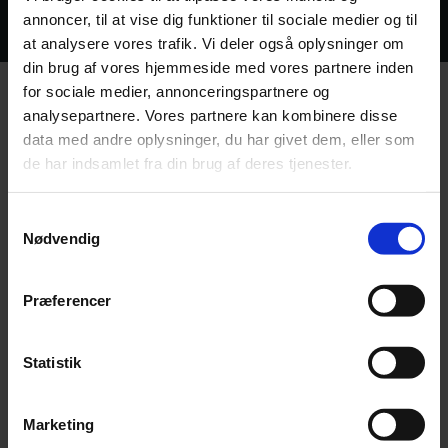
annoncer, til at vise dig funktioner til sociale medier og til
at analysere vores trafik. Vi deler også oplysninger om
din brug af vores hjemmeside med vores partnere inden
for sociale medier, annonceringspartnere og
analysepartnere. Vores partnere kan kombinere disse
data med andre oplysninger, du har givet dem, eller som
Ekspertise i restaurering
de har indsamlet fra din brug af deres tjenester.
Vores medarbejdere har mange års tømrererfaring og stor ekspertise
i restaurering af boliger.
Samtykkevalg
Nødvendig
Præferencer
Familieejet virksomhed
Vi har udviklet os til en moderne tømrervirksomhed, hvor kunder og
Statistik
medarbejdere er i fokus.
Marketing