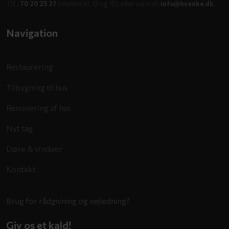
Tlf.:
70 20 25 37
(mellem kl. 13 og 15), eller via mail:
info@hvanke.dk
.
Navigation​
Restaurering
Tilbygning til hus
Renovering af hus
Nyt tag
Døre & vinduer
Kontakt
Brug for rådgivning og vejledning?
Giv os et kald!